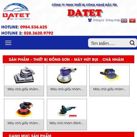
CÔNG TY TNHH THIẾT BỊ CÔNG NGHỆ ĐẮC TÍN
DATET
Đăng ký
Đăng nhập
HOTLINE:
0984.536.625
HOTLINE 2:
028.3620.9792
MENU
SẢN PHẨM » THIẾT BỊ ĐỒNG SƠN » MÁY HÚT BỤI – CHÀ NHÁM
Máy chà giấy nhám...
Máy chà giấy nhám...
Máy chà giấy nhám...
Máy chà giấy nhám...
Máy chà nhám đánh...
DANH MỤC SẢN PHẨM