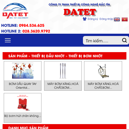
CÔNG TY TNHH THIẾT BỊ CÔNG NGHỆ ĐẮC TÍN
DATET
Đăng ký
Đăng nhập
HOTLINE:
0984.536.625
HOTLINE 2:
028.3620.9792
MENU
SẢN PHẨM » THIẾT BỊ DẦU NHỚT » THIẾT BỊ BƠM NHỚT
BƠM DẦU QUAY TAY
MÁY BƠM XĂNG,HOÁ
MÁY BƠM XĂNG,HOÁ
Oriental...
CHẤT,BƠM...
CHẤT,BƠM...
Bộ bơm hút chân không...
DANH MỤC SẢN PHẨM