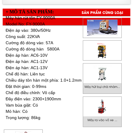
+ MÔ TẢ SẢN PHẨM:
SẢN PHẨM CÙNG LOẠI
Máy hàn rút tôn FY-9000A
Model No: FY-9000A
Điện áp vào: 380v/50Hz
Công suất: 22KVA
Cường độ dòng vào: 57A
Cường độ dòng hàn 5800A
Điện áp hàn: AC6-10V
Điện áp hàn: AC1-12V
SẢN PHẨM CÙNG GIÁ
Điện áp hàn: AC1-13V
Chế độ hàn: Liên tục
Chiều dày tôn hàn một phía: 1.0+1.2mm
Đặt thời gian: 0-99ms
Máy hút bụi chà nhám...
Chế độ điều chỉnh: Vô cấp
Đây điện vào: 2300+1900mm
Vam búa giật: Có
Mỏ hàn: Có
Trọng lượng: 86kg
Máy ra vào vỏ xe ...