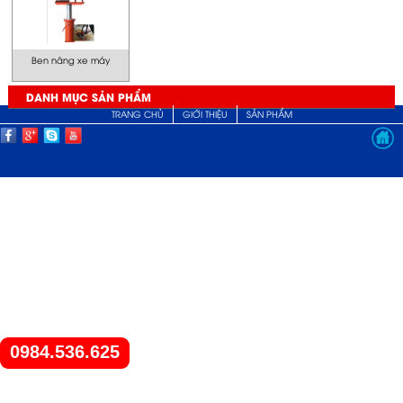
Ben nâng xe máy
DANH MỤC SẢN PHẨM
TRANG CHỦ
GIỚI THIỆU
SẢN PHẨM
0984.536.625