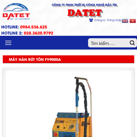
CÔNG TY TNHH THIẾT BỊ CÔNG NGHỆ ĐẮC TÍN
DATET
Đăng ký
Đăng nhập
HOTLINE:
0984.536.625
HOTLINE 2:
028.3620.9792
MENU
MÁY HÀN RÚT TÔN FY-9000A