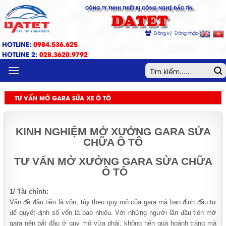
CÔNG TY TNHH THIẾT BỊ CÔNG NGHỆ ĐẮC TÍN
DATET
Đăng ký
Đăng nhập
HOTLINE:
0984.536.625
HOTLINE 2:
028.3620.9792
MENU
TƯ VẤN MỞ GARA SỬA XE Ô TÔ
KINH NGHIỆM MỞ XƯỞNG GARA SỬA
CHỮA Ô TÔ
TƯ VẤN MỞ XƯỞNG GARA SỬA CHỮA
Ô TÔ
1/ Tài chính:
Vấn đề đầu tiên là vốn, tùy theo quy mô của gara mà bạn định đầu tư
để quyết định số vốn là bao nhiêu. Với những người lần đầu tiên mở
gara nên bắt đầu ở quy mô vừa phải, không nên quá hoành tráng mà