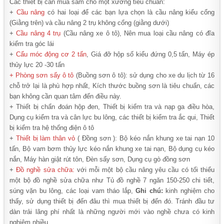
Các thiết bị cần mua sắm cho một xưởng tiêu chuẩn:
+
Cầu nâng
có hai loại để các bạn lựa chọn là cầu nâng kiểu cổng
(Giằng trên) và cầu nâng 2 trụ không cổng (giằng dưới)
+
Cầu nâng 4 trụ
(Cầu nâng xe ô tô), Nên mua loại cầu nâng có đĩa
kiểm tra góc lái
+
Cẩu móc động cơ 2 tấn
, Giá đỡ hộp số kiểu đứng 0,5 tấn, Máy ép
thủy lực 20 -30 tấn
+ Phòng sơn sấy ô tô
(Buồng sơn ô tô): sử dụng cho xe du lịch từ 16
chỗ trở lại là phù hợp nhất, Kích thước buồng sơn là tiêu chuẩn, các
bạn không cần quan tâm đến điều này.
+ Thiết bị chẩn đoán hộp đen, Thiết bị kiểm tra và nạp ga điều hòa,
Dụng cụ kiểm tra và cân lực bu lông, các thiết bị kiểm tra ắc qui, Thiết
bị kiểm tra hệ thống điện ô tô
+
Thiết bị làm thân vỏ
( Đồng sơn ): Bộ kéo nắn khung xe tai nạn 10
tấn, Bộ vam bơm thủy lực kéo nắn khung xe tai nạn, Bộ dụng cụ kéo
nắn, Máy hàn giật rút tôn, Đèn sấy sơn, Dụng cụ gò đồng sơn
+
Đồ nghề sửa chữa
:
với mỗi một bộ cầu nâng yêu cầu có tối thiểu
một bộ đồ nghề sửa chữa như Tủ đồ nghề 7 ngăn 150-250 chi tiết,
súng vặn bu lông, các loại vam tháo lắp,
Ghi chú:
kinh nghiệm cho
thấy, sử dụng thiết bị đến đâu thì mua thiết bị đến đó. Tránh đầu tư
dàn trải lãng phí nhất là những người mới vào nghề chưa có kinh
nghiệm nhiều.