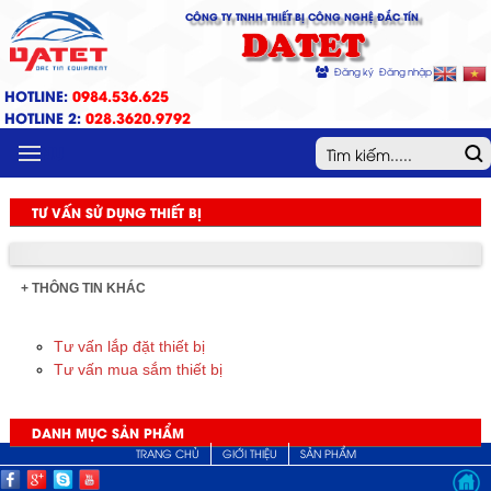
CÔNG TY TNHH THIẾT BỊ CÔNG NGHỆ ĐẮC TÍN
DATET
Đăng ký
Đăng nhập
HOTLINE:
0984.536.625
HOTLINE 2:
028.3620.9792
MENU
TƯ VẤN SỬ DỤNG THIẾT BỊ
+ THÔNG TIN KHÁC
Tư vấn lắp đặt thiết bị
Tư vấn mua sắm thiết bị
DANH MỤC SẢN PHẨM
TRANG CHỦ
GIỚI THIỆU
SẢN PHẨM