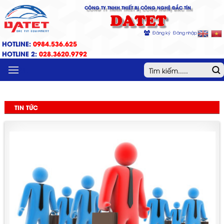
CÔNG TY TNHH THIẾT BỊ CÔNG NGHỆ ĐẮC TÍN
DATET
Đăng ký
Đăng nhập
HOTLINE:
0984.536.625
HOTLINE 2:
028.3620.9792
MENU
TIN TỨC