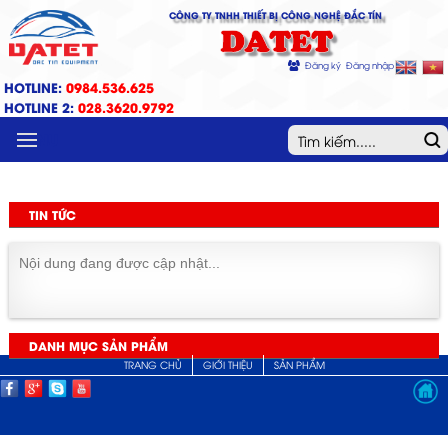
CÔNG TY TNHH THIẾT BỊ CÔNG NGHỆ ĐẮC TÍN
DATET
Đăng ký
Đăng nhập
HOTLINE:
0984.536.625
HOTLINE 2:
028.3620.9792
MENU
TIN TỨC
Nội dung đang được cập nhật...
DANH MỤC SẢN PHẨM
TRANG CHỦ
GIỚI THIỆU
SẢN PHẨM