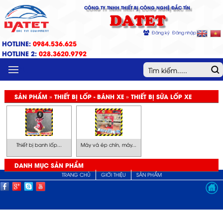
CÔNG TY TNHH THIẾT BỊ CÔNG NGHỆ ĐẮC TÍN
DATET
Đăng ký
Đăng nhập
HOTLINE:
0984.536.625
HOTLINE 2:
028.3620.9792
MENU
SẢN PHẨM » THIẾT BỊ LỐP - BÁNH XE » THIẾT BỊ SỬA LỐP XE
Thiết bị banh lốp...
Máy vá ép chín, máy...
DANH MỤC SẢN PHẨM
TRANG CHỦ
GIỚI THIỆU
SẢN PHẨM