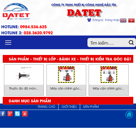
CÔNG TY TNHH THIẾT BỊ CÔNG NGHỆ ĐẮC TÍN
DATET
Đăng ký
Đăng nhập
HOTLINE:
0984.536.625
HOTLINE 2:
028.3620.9792
MENU
SẢN PHẨM » THIẾT BỊ LỐP - BÁNH XE » THIẾT BỊ KIỂM TRA GÓC ĐẶT
BÁNH XE
Thước đo độ mòn...
Máy cân chỉnh góc...
Máy cân chỉnh góc...
DANH MỤC SẢN PHẨM
TRANG CHỦ
GIỚI THIỆU
SẢN PHẨM