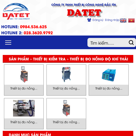
CÔNG TY TNHH THIẾT BỊ CÔNG NGHỆ ĐẮC TÍN
DATET
Đăng ký
Đăng nhập
HOTLINE:
0984.536.625
HOTLINE 2:
028.3620.9792
MENU
SẢN PHẨM » THIẾT BỊ KIỂM TRA » THIẾT BỊ ĐO NỒNG ĐỘ KHÍ THẢI
Thiết bị đo nồng...
Thiết bị đo nồng...
Thiết bị đo nồng...
Thiết bị đo nồng...
Thiết bị đo nồng...
DANH MỤC SẢN PHẨM