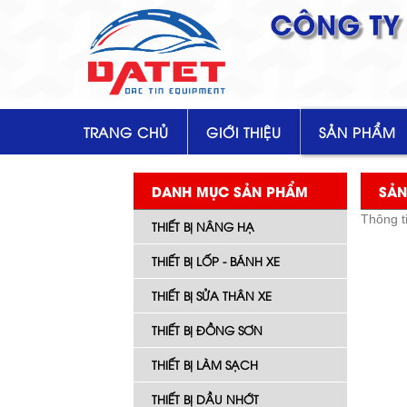
CÔNG TY 
TRANG CHỦ
GIỚI THIỆU
SẢN PHẨM
DANH MỤC SẢN PHẨM
SẢN
Thông t
THIẾT BỊ NÂNG HẠ
THIẾT BỊ LỐP - BÁNH XE
THIẾT BỊ SỬA THÂN XE
THIẾT BỊ ĐỒNG SƠN
THIẾT BỊ LÀM SẠCH
THIẾT BỊ DẦU NHỚT