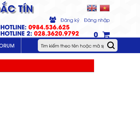
ẮC TÍN
Đăng ký
Đăng nhập
HOTLINE:
0984.536.625
HOTLINE 2:
028.3620.9792
0
FORUM