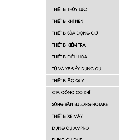
THIẾT BỊ THỦY LỰC
THIẾT BỊ KHÍ NÉN
THIẾT BỊ SỬA ĐỘNG CƠ
THIẾT BỊ KIỂM TRA
THIẾT BỊ ĐIỀU HÒA
TỦ VÀ XE ĐẨY DỤNG CỤ
THIẾT BỊ ẮC QUY
GIA CÔNG CƠ KHÍ
SÚNG BẮN BULONG ROTAKE
THIẾT BỊ XE MÁY
DỤNG CỤ AMPRO
DỤNG CỤ DNT