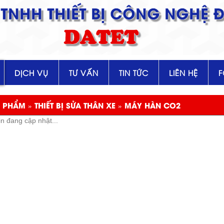
TNHH THIẾT BỊ CÔNG NGHỆ Đ
DATET
DỊCH VỤ
TƯ VẤN
TIN TỨC
LIÊN HỆ
 PHẨM » THIẾT BỊ SỬA THÂN XE » MÁY HÀN CO2
in đang cập nhật...