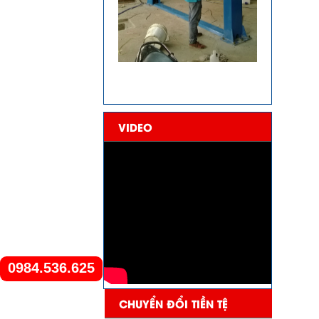
VIDEO
0984.536.625
CHUYỂN ĐỔI TIỀN TỆ