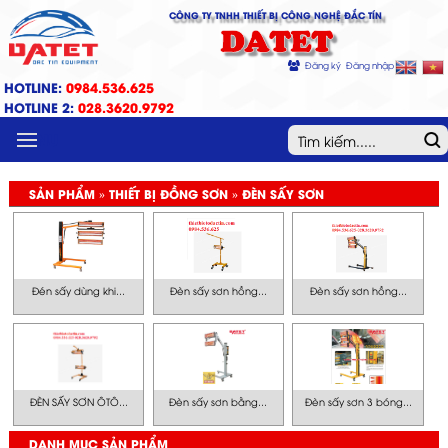
CÔNG TY TNHH THIẾT BỊ CÔNG NGHỆ ĐẮC TÍN
DATET
Đăng ký
Đăng nhập
HOTLINE:
0984.536.625
HOTLINE 2:
028.3620.9792
MENU
SẢN PHẨM » THIẾT BỊ ĐỒNG SƠN » ĐÈN SẤY SƠN
Đén sấy dùng khi...
Đèn sấy sơn hồng...
Đèn sấy sơn hồng...
ĐÈN SẤY SƠN ÔTÔ...
Đèn sấy sơn bằng...
Đèn sấy sơn 3 bóng...
DANH MỤC SẢN PHẨM