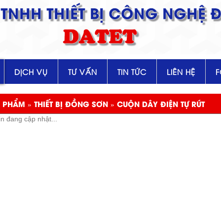
TNHH THIẾT BỊ CÔNG NGHỆ Đ
DATET
DỊCH VỤ
TƯ VẤN
TIN TỨC
LIÊN HỆ
 PHẨM » THIẾT BỊ ĐỒNG SƠN » CUỘN DÂY ĐIỆN TỰ RÚT
in đang cập nhật...