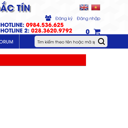
ẮC TÍN
Đăng ký
Đăng nhập
HOTLINE:
0984.536.625
HOTLINE 2:
028.3620.9792
0
FORUM