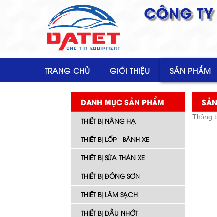
CÔNG TY 
TRANG CHỦ
GIỚI THIỆU
SẢN PHẨM
DANH MỤC SẢN PHẨM
SẢN
Thông t
THIẾT BỊ NÂNG HẠ
THIẾT BỊ LỐP - BÁNH XE
THIẾT BỊ SỬA THÂN XE
THIẾT BỊ ĐỒNG SƠN
THIẾT BỊ LÀM SẠCH
THIẾT BỊ DẦU NHỚT