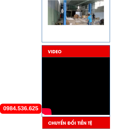
VIDEO
0984.536.625
CHUYỂN ĐỔI TIỀN TỆ