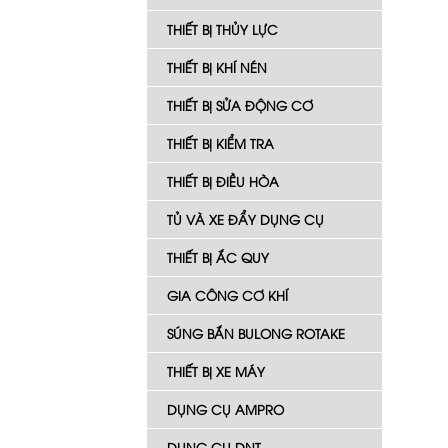
THIẾT BỊ THỦY LỰC
THIẾT BỊ KHÍ NÉN
THIẾT BỊ SỬA ĐỘNG CƠ
THIẾT BỊ KIỂM TRA
THIẾT BỊ ĐIỀU HÒA
TỦ VÀ XE ĐẨY DỤNG CỤ
THIẾT BỊ ẮC QUY
GIA CÔNG CƠ KHÍ
SÚNG BẮN BULONG ROTAKE
THIẾT BỊ XE MÁY
DỤNG CỤ AMPRO
DỤNG CỤ DNT