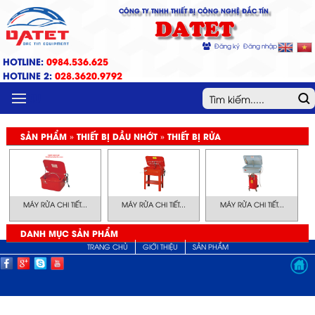
CÔNG TY TNHH THIẾT BỊ CÔNG NGHỆ ĐẮC TÍN
DATET
Đăng ký
Đăng nhập
HOTLINE:
0984.536.625
HOTLINE 2:
028.3620.9792
MENU
SẢN PHẨM » THIẾT BỊ DẦU NHỚT » THIẾT BỊ RỬA
MÁY RỬA CHI TIẾT...
MÁY RỬA CHI TIẾT...
MÁY RỬA CHI TIẾT...
DANH MỤC SẢN PHẨM
TRANG CHỦ
GIỚI THIỆU
SẢN PHẨM