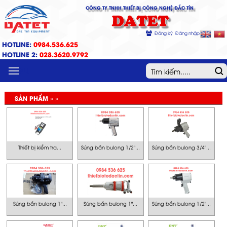
CÔNG TY TNHH THIẾT BỊ CÔNG NGHỆ ĐẮC TÍN
DATET
Đăng ký
Đăng nhập
HOTLINE:
0984.536.625
HOTLINE 2:
028.3620.9792
MENU
SẢN PHẨM » »
Thiết bị kiểm tra...
Súng bắn bulong 1/2"...
Súng bắn bulong 3/4"...
Súng bắn bulong 1"...
Súng bắn bulong 1"...
Súng bắn bulong 1/2"...