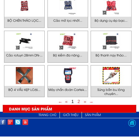
BỘ CHÉN THÁO LỌC...
Cảo mở lọc nhớt...
Bộ dụng cụ ép bạc...
Cảo rotuyn 28mm DN-...
Bộ kiềm đa năng...
Bộ thanh nạy tháo...
BỘ 4 VẤU KẸP LOẠI...
Máy chẩn đoán Cartek...
Súng bắn bu lông
chuyên...
←
«
1
2
»
→
DANH MỤC SẢN PHẨM
TRANG CHỦ
GIỚI THIỆU
SẢN PHẨM