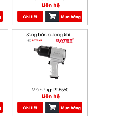
Liên hệ
g
Chi tiết
Mua hàng
Súng bắn bulong khí...
Mã hàng: RT-5560
Liên hệ
g
Chi tiết
Mua hàng