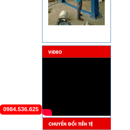
VIDEO
0984.536.625
CHUYỂN ĐỔI TIỀN TỆ