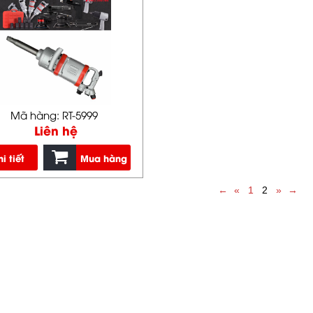
Mã hàng: RT-5999
Liên hệ
i tiết
Mua hàng
←
«
1
2
»
→