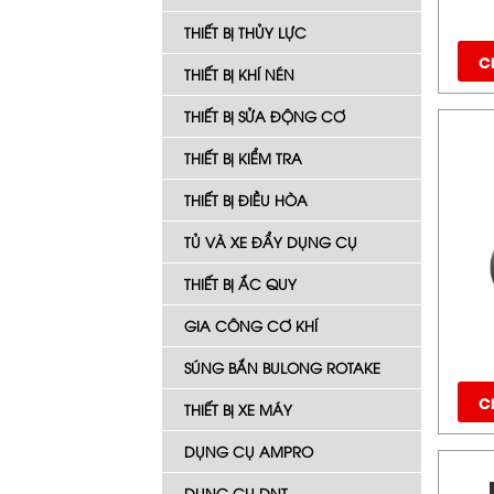
THIẾT BỊ THỦY LỰC
Ch
THIẾT BỊ KHÍ NÉN
THIẾT BỊ SỬA ĐỘNG CƠ
THIẾT BỊ KIỂM TRA
THIẾT BỊ ĐIỀU HÒA
TỦ VÀ XE ĐẨY DỤNG CỤ
THIẾT BỊ ẮC QUY
GIA CÔNG CƠ KHÍ
SÚNG BẮN BULONG ROTAKE
Ch
THIẾT BỊ XE MÁY
DỤNG CỤ AMPRO
DỤNG CỤ DNT