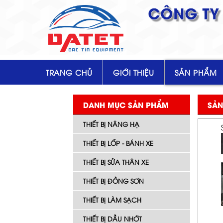
CÔNG TY 
TRANG CHỦ
GIỚI THIỆU
SẢN PHẨM
DANH MỤC SẢN PHẨM
SẢN
THIẾT BỊ NÂNG HẠ
THIẾT BỊ LỐP - BÁNH XE
THIẾT BỊ SỬA THÂN XE
THIẾT BỊ ĐỒNG SƠN
THIẾT BỊ LÀM SẠCH
THIẾT BỊ DẦU NHỚT