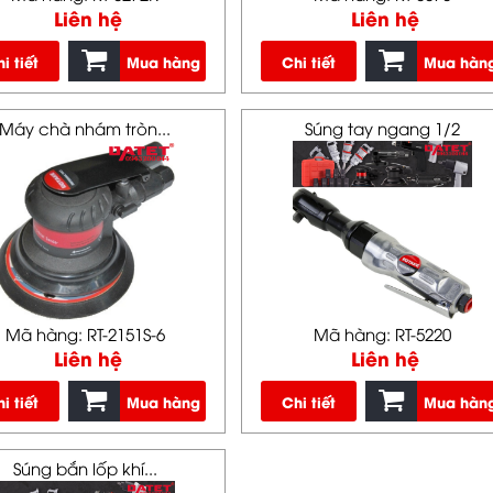
Liên hệ
Liên hệ
i tiết
Mua hàng
Chi tiết
Mua hàn
Máy chà nhám tròn...
Súng tay ngang 1/2
Mã hàng: RT-2151S-6
Mã hàng: RT-5220
Liên hệ
Liên hệ
i tiết
Mua hàng
Chi tiết
Mua hàn
Súng bắn lốp khí...