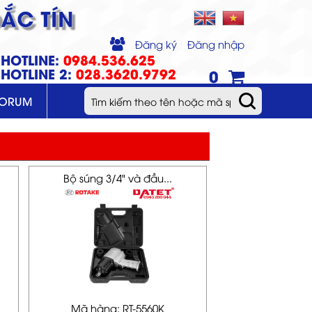
ẮC TÍN
Đăng ký
Đăng nhập
HOTLINE:
0984.536.625
HOTLINE 2:
028.3620.9792
0
FORUM
Bộ súng 3/4" và đầu...
Mã hàng: RT-5560K