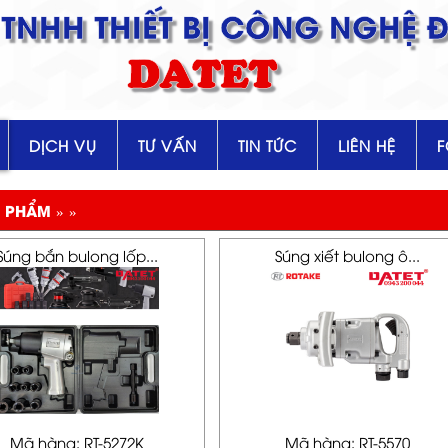
TNHH THIẾT BỊ CÔNG NGHỆ Đ
DATET
DỊCH VỤ
TƯ VẤN
TIN TỨC
LIÊN HỆ
 PHẨM » »
Súng bắn bulong lốp...
Súng xiết bulong ô...
Mã hàng: RT-5272K
Mã hàng: RT-5570