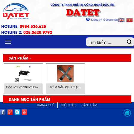
CÔNG TY TNHH THIẾT BỊ CÔNG NGHỆ ĐẮC TÍN
DATET
Đăng ký
Đăng nhập
HOTLINE:
0984.536.625
HOTLINE 2:
028.3620.9792
MENU
SẢN PHẨM »
Cảo rotuyn 28mm DN-...
BỘ 4 VẤU KẸP LOẠI...
DANH MỤC SẢN PHẨM
TRANG CHỦ
GIỚI THIỆU
SẢN PHẨM