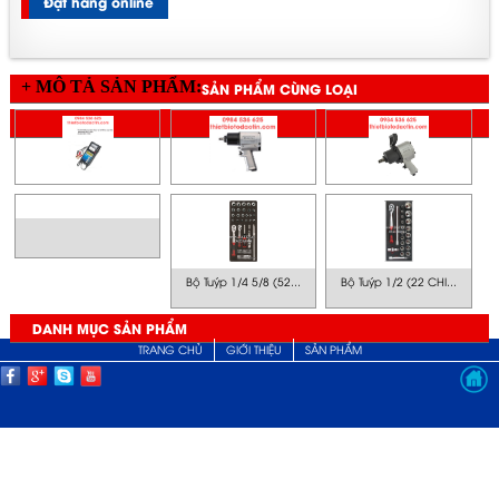
Đặt hàng online
+ MÔ TẢ SẢN PHẨM:
SẢN PHẨM CÙNG LOẠI
SẢN PHẨM CÙNG GIÁ
Bộ Tuýp 1/4 5/8 (52...
Bộ Tuýp 1/2 (22 CHI...
DANH MỤC SẢN PHẨM
TRANG CHỦ
GIỚI THIỆU
SẢN PHẨM