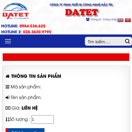
CÔNG TY TNHH THIẾT BỊ CÔNG NGHỆ ĐẮC TÍN
DATET
Đăng ký
Đăng nhập
HOTLINE:
0984.536.625
HOTLINE 2:
028.3620.9792
MENU
THÔNG TIN SẢN PHẨM
Mã sản phẩm:
Tên sản phẩm:
LIÊN HỆ
Giá:
Số lượng :