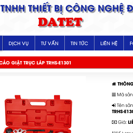
TNHH THIẾT BỊ CÔNG NGHỆ Đ
DATET
DỊCH VỤ
TƯ VẤN
TIN TỨC
LIÊN HỆ
CẢO GIẬT TRỤC LÁP TRHS-E1301
THÔNG
Mã sản
Tên sả
TRHS-E13
LI
Giá: