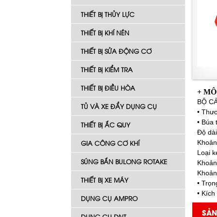
THIẾT BỊ THỦY LỰC
THIẾT BỊ KHÍ NÉN
THIẾT BỊ SỬA ĐỘNG CƠ
THIẾT BỊ KIỂM TRA
THIẾT BỊ ĐIỀU HÒA
+ MÔ
BỘ CẢ
TỦ VÀ XE ĐẨY DỤNG CỤ
• Thư
• Búa 
THIẾT BỊ ẮC QUY
Độ dài
GIA CÔNG CƠ KHÍ
Khoản
Loại k
SÚNG BẮN BULONG ROTAKE
Khoản
Khoản
THIẾT BỊ XE MÁY
• Trọn
• Kíc
DỤNG CỤ AMPRO
SẢN
DỤNG CỤ DNT