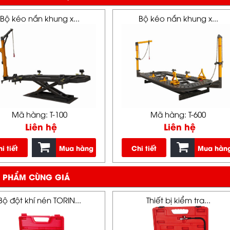
Bộ kéo nắn khung x...
Bộ kéo nắn khung x...
Mã hàng: T-100
Mã hàng: T-600
Liên hệ
Liên hệ
i tiết
Mua hàng
Chi tiết
Mua hàn
 PHẨM CÙNG GIÁ
Bộ đột khí nén TORIN...
Thiết bị kiểm tra...