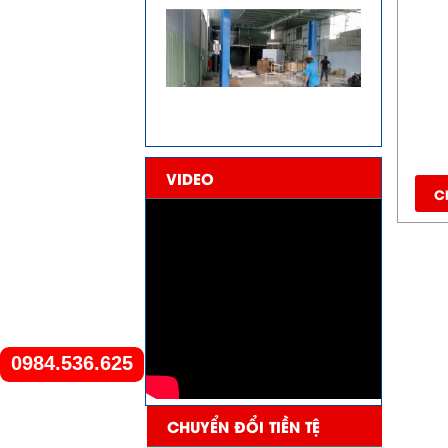
VIDEO
Ch
0984.536.625
CHUYỂN ĐỔI TIỀN TỆ