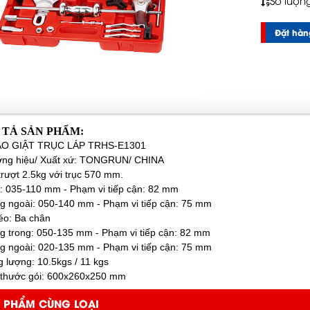
Số lượn
Đặt hàn
 TẢ SẢN PHẨM:
O GIẬT TRỤC LÁP TRHS-E1301
ơng hiệu/ Xuất xứ: TONGRUN/ CHINA
trượt 2.5kg với trục 570 mm.
: 035-110 mm - Phạm vi tiếp cận: 82 mm
g ngoài: 050-140 mm - Phạm vi tiếp cận: 75 mm
éo: Ba chân
g trong: 050-135 mm - Phạm vi tiếp cận: 82 mm
g ngoài: 020-135 mm - Phạm vi tiếp cận: 75 mm
g lượng: 10.5kgs / 11 kgs
h thước gói: 600x260x250 mm
 PHẨM CÙNG LOẠI