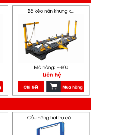
Bộ kéo nắn khung x...
Mã hàng: H-800
Liên hệ
g
Chi tiết
Mua hàng
Cầu nâng hai trụ có...