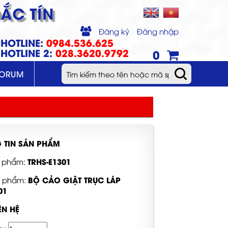
ẮC TÍN
Đăng ký
Đăng nhập
HOTLINE:
0984.536.625
HOTLINE 2:
028.3620.9792
0
FORUM
 TIN SẢN PHẨM
TRHS-E1301
 phẩm:
BỘ CẢO GIẬT TRỤC LÁP
n phẩm:
01
ÊN HỆ