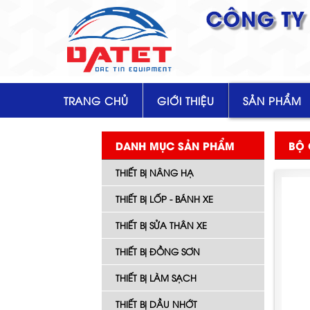
CÔNG TY 
TRANG CHỦ
GIỚI THIỆU
SẢN PHẨM
DANH MỤC SẢN PHẨM
BỘ 
THIẾT BỊ NÂNG HẠ
THIẾT BỊ LỐP - BÁNH XE
THIẾT BỊ SỬA THÂN XE
THIẾT BỊ ĐỒNG SƠN
THIẾT BỊ LÀM SẠCH
THIẾT BỊ DẦU NHỚT