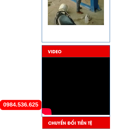
VIDEO
0984.536.625
CHUYỂN ĐỔI TIỀN TỆ