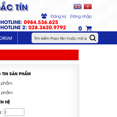
ẮC TÍN
Đăng ký
Đăng nhập
HOTLINE:
0984.536.625
HOTLINE 2:
028.3620.9792
0
FORUM
 TIN SẢN PHẨM
 phẩm:
n phẩm:
ÊN HỆ
g :