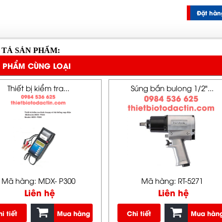
Đặt hàn
 TẢ SẢN PHẨM:
 PHẨM CÙNG LOẠI
Thiết bị kiểm tra...
Súng bắn bulong 1/2"...
Mã hàng: MDX- P300
Mã hàng: RT-5271
Liên hệ
Liên hệ
i tiết
Mua hàng
Chi tiết
Mua hàn