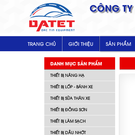
CÔNG TY 
TRANG CHỦ
GIỚI THIỆU
SẢN PHẨM
DANH MỤC SẢN PHẨM
THIẾT BỊ NÂNG HẠ
THIẾT BỊ LỐP - BÁNH XE
THIẾT BỊ SỬA THÂN XE
THIẾT BỊ ĐỒNG SƠN
THIẾT BỊ LÀM SẠCH
THIẾT BỊ DẦU NHỚT