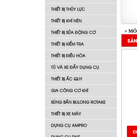
THIẾT BỊ THỦY LỰC
THIẾT BỊ KHÍ NÉN
+ MÔ
THIẾT BỊ SỬA ĐỘNG CƠ
SẢN
THIẾT BỊ KIỂM TRA
THIẾT BỊ ĐIỀU HÒA
TỦ VÀ XE ĐẨY DỤNG CỤ
THIẾT BỊ ẮC QUY
GIA CÔNG CƠ KHÍ
SÚNG BẮN BULONG ROTAKE
THIẾT BỊ XE MÁY
DỤNG CỤ AMPRO
Ch
DỤNG CỤ DNT