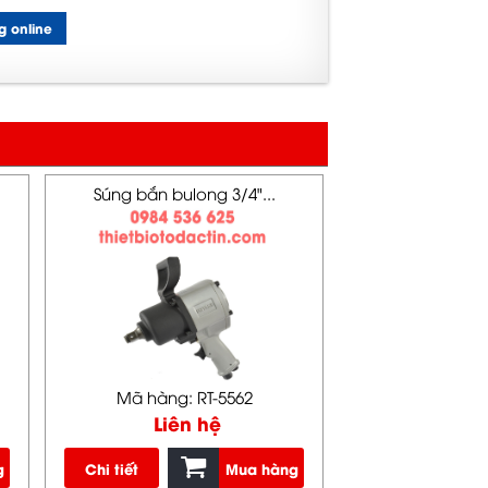
g online
Súng bắn bulong 3/4"...
Mã hàng: RT-5562
Liên hệ
g
Chi tiết
Mua hàng