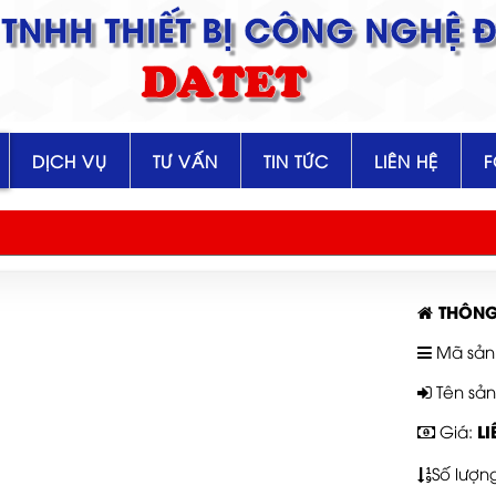
TNHH THIẾT BỊ CÔNG NGHỆ Đ
DATET
DỊCH VỤ
TƯ VẤN
TIN TỨC
LIÊN HỆ
THÔNG
Mã sản
Tên sả
LI
Giá:
Số lượn