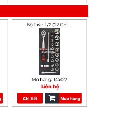
Bộ Tuýp 1/2 (22 CHI ...
Mã hàng: T45422
Liên hệ
g
Chi tiết
Mua hàng