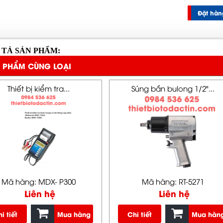
Đặt hàn
 TẢ SẢN PHẨM:
 PHẨM CÙNG LOẠI
Thiết bị kiểm tra...
Súng bắn bulong 1/2"...
Mã hàng: MDX- P300
Mã hàng: RT-5271
Liên hệ
Liên hệ
i tiết
Mua hàng
Chi tiết
Mua hàn