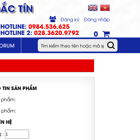
ẮC TÍN
Đăng ký
Đăng nhập
HOTLINE:
0984.536.625
HOTLINE 2:
028.3620.9792
0
FORUM
 TIN SẢN PHẨM
 phẩm:
n phẩm:
ÊN HỆ
g :