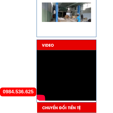
VIDEO
0984.536.625
CHUYỂN ĐỔI TIỀN TỆ