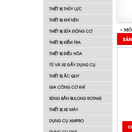
THIẾT BỊ THỦY LỰC
THIẾT BỊ KHÍ NÉN
+ MÔ
THIẾT BỊ SỬA ĐỘNG CƠ
SẢN
THIẾT BỊ KIỂM TRA
THIẾT BỊ ĐIỀU HÒA
TỦ VÀ XE ĐẨY DỤNG CỤ
THIẾT BỊ ẮC QUY
GIA CÔNG CƠ KHÍ
SÚNG BẮN BULONG ROTAKE
THIẾT BỊ XE MÁY
DỤNG CỤ AMPRO
Ch
DỤNG CỤ DNT