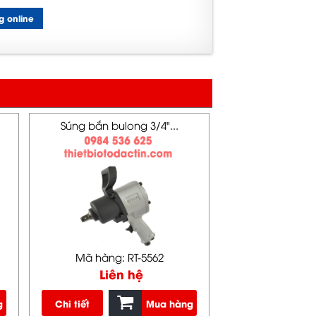
g online
Súng bắn bulong 3/4"...
Mã hàng: RT-5562
Liên hệ
g
Chi tiết
Mua hàng