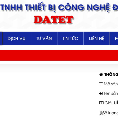
TNHH THIẾT BỊ CÔNG NGHỆ Đ
DATET
DỊCH VỤ
TƯ VẤN
TIN TỨC
LIÊN HỆ
THÔNG
Mã sản
Tên sả
LI
Giá:
Số lượn