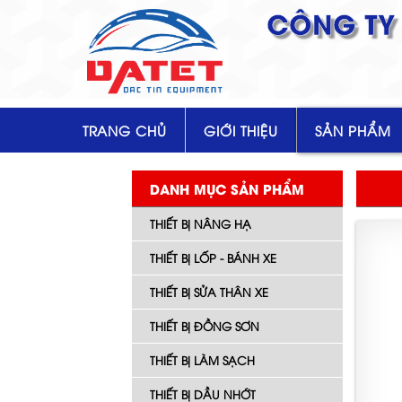
CÔNG TY 
TRANG CHỦ
GIỚI THIỆU
SẢN PHẨM
DANH MỤC SẢN PHẨM
THIẾT BỊ NÂNG HẠ
THIẾT BỊ LỐP - BÁNH XE
THIẾT BỊ SỬA THÂN XE
THIẾT BỊ ĐỒNG SƠN
THIẾT BỊ LÀM SẠCH
THIẾT BỊ DẦU NHỚT