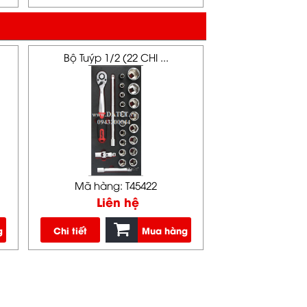
Bộ Tuýp 1/2 (22 CHI ...
Mã hàng: T45422
Liên hệ
g
Chi tiết
Mua hàng