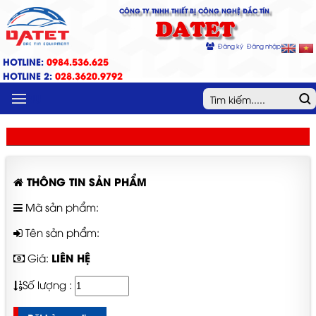
CÔNG TY TNHH THIẾT BỊ CÔNG NGHỆ ĐẮC TÍN
DATET
Đăng ký
Đăng nhập
HOTLINE:
0984.536.625
HOTLINE 2:
028.3620.9792
MENU
THÔNG TIN SẢN PHẨM
Mã sản phẩm:
Tên sản phẩm:
LIÊN HỆ
Giá:
Số lượng :