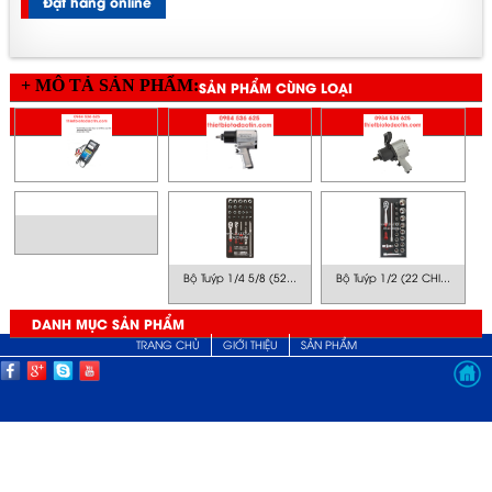
Đặt hàng online
+ MÔ TẢ SẢN PHẨM:
SẢN PHẨM CÙNG LOẠI
SẢN PHẨM CÙNG GIÁ
Bộ Tuýp 1/4 5/8 (52...
Bộ Tuýp 1/2 (22 CHI...
DANH MỤC SẢN PHẨM
TRANG CHỦ
GIỚI THIỆU
SẢN PHẨM