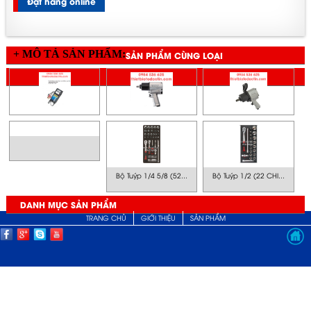
Đặt hàng online
+ MÔ TẢ SẢN PHẨM:
SẢN PHẨM CÙNG LOẠI
SẢN PHẨM CÙNG GIÁ
Bộ Tuýp 1/4 5/8 (52...
Bộ Tuýp 1/2 (22 CHI...
DANH MỤC SẢN PHẨM
TRANG CHỦ
GIỚI THIỆU
SẢN PHẨM