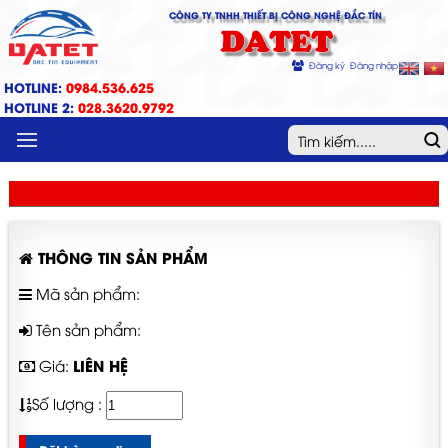
CÔNG TY TNHH THIẾT BỊ CÔNG NGHỆ ĐẮC TÍN
DATET
Đăng ký
Đăng nhập
HOTLINE:
0984.536.625
HOTLINE 2:
028.3620.9792
MENU
THÔNG TIN SẢN PHẨM
Mã sản phẩm:
Tên sản phẩm:
LIÊN HỆ
Giá:
Số lượng :