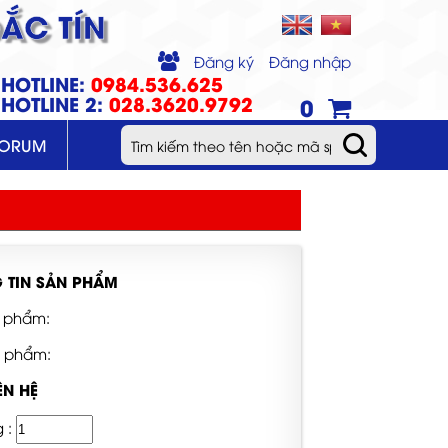
ẮC TÍN
Đăng ký
Đăng nhập
HOTLINE:
0984.536.625
HOTLINE 2:
028.3620.9792
0
FORUM
 TIN SẢN PHẨM
 phẩm:
n phẩm:
ÊN HỆ
g :