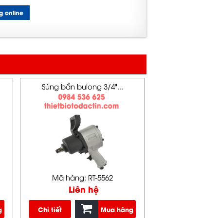
g online
Súng bắn bulong 3/4"...
Mã hàng: RT-5562
Liên hệ
g
Chi tiết
Mua hàng