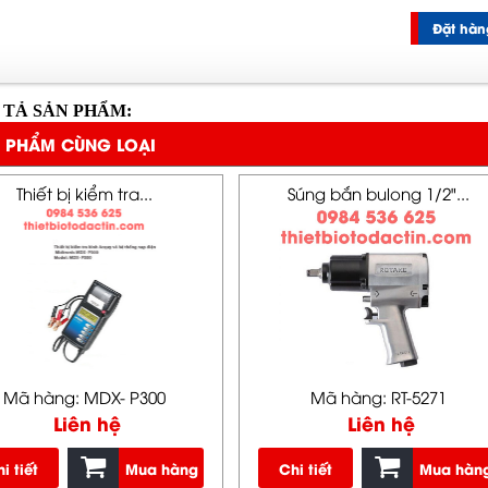
Đặt hàn
 TẢ SẢN PHẨM:
 PHẨM CÙNG LOẠI
Thiết bị kiểm tra...
Súng bắn bulong 1/2"...
Mã hàng: MDX- P300
Mã hàng: RT-5271
Liên hệ
Liên hệ
i tiết
Mua hàng
Chi tiết
Mua hàn