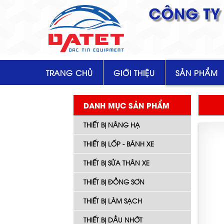
CÔNG TY 
TRANG CHỦ
GIỚI THIỆU
SẢN PHẨM
DANH MỤC SẢN PHẨM
THIẾT BỊ NÂNG HẠ
THIẾT BỊ LỐP - BÁNH XE
THIẾT BỊ SỬA THÂN XE
THIẾT BỊ ĐỒNG SƠN
THIẾT BỊ LÀM SẠCH
THIẾT BỊ DẦU NHỚT