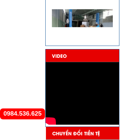
VIDEO
0984.536.625
CHUYỂN ĐỔI TIỀN TỆ