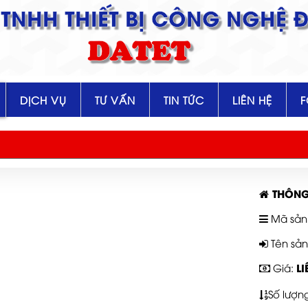
TNHH THIẾT BỊ CÔNG NGHỆ Đ
DATET
DỊCH VỤ
TƯ VẤN
TIN TỨC
LIÊN HỆ
THÔNG
Mã sản
Tên sả
LI
Giá:
Số lượn