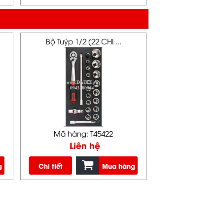
Bộ Tuýp 1/2 (22 CHI ...
Mã hàng: T45422
Liên hệ
g
Chi tiết
Mua hàng