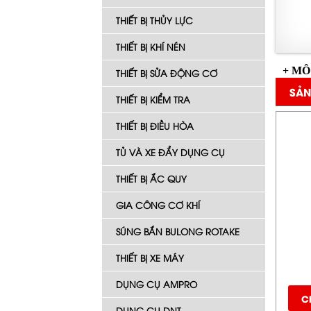
THIẾT BỊ THỦY LỰC
THIẾT BỊ KHÍ NÉN
+ MÔ
THIẾT BỊ SỬA ĐỘNG CƠ
SẢN
THIẾT BỊ KIỂM TRA
THIẾT BỊ ĐIỀU HÒA
TỦ VÀ XE ĐẨY DỤNG CỤ
THIẾT BỊ ẮC QUY
GIA CÔNG CƠ KHÍ
SÚNG BẮN BULONG ROTAKE
THIẾT BỊ XE MÁY
DỤNG CỤ AMPRO
Ch
DỤNG CỤ DNT