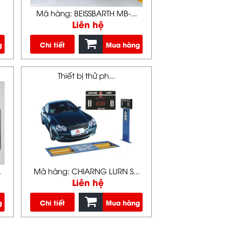
Mã hàng: BEISSBARTH MB-...
Liên hệ
g
Chi tiết
Mua hàng
Thiết bị thử ph...
.
Mã hàng: CHIARNG LURN S...
Liên hệ
g
Chi tiết
Mua hàng