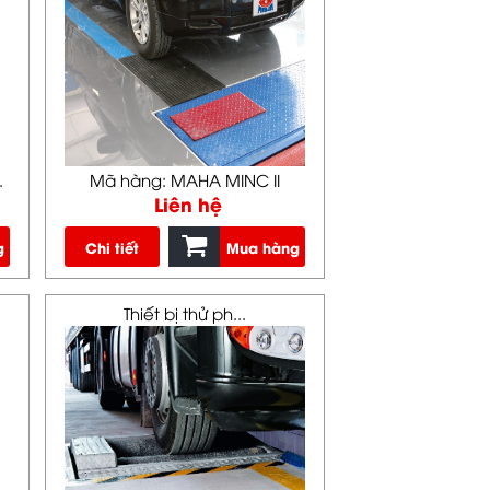
.
Mã hàng: MAHA MINC II
Liên hệ
g
Chi tiết
Mua hàng
Thiết bị thử ph...