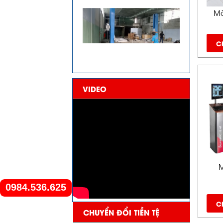
Mã
Ch
VIDEO
M
0984.536.625
Ch
CHUYỂN ĐỔI TIỀN TỆ