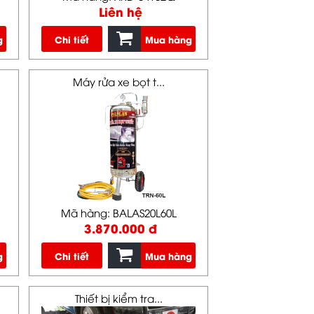
Liên hệ
g
Chi tiết
Mua hàng
Máy rửa xe bọt t...
Mã hàng: BALAS20L60L
3.870.000 đ
g
Chi tiết
Mua hàng
Thiết bị kiểm tra...