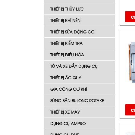
THIẾT BỊ THỦY LỰC
Ch
THIẾT BỊ KHÍ NÉN
THIẾT BỊ SỬA ĐỘNG CƠ
THIẾT BỊ KIỂM TRA
THIẾT BỊ ĐIỀU HÒA
TỦ VÀ XE ĐẨY DỤNG CỤ
THIẾT BỊ ẮC QUY
GIA CÔNG CƠ KHÍ
SÚNG BẮN BULONG ROTAKE
Ch
THIẾT BỊ XE MÁY
DỤNG CỤ AMPRO
DỤNG CỤ DNT