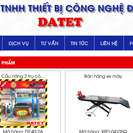
TNHH THIẾT BỊ CÔNG NGHỆ Đ
DATET
DỊCH VỤ
TƯ VẤN
TIN TỨC
LIÊN HỆ
 PHẨM
Cầu nâng 2 trụ có...
Bàn nâng xe máy
Mã hàng: DT-40-2A
Mã hàng: XRD-04105Q