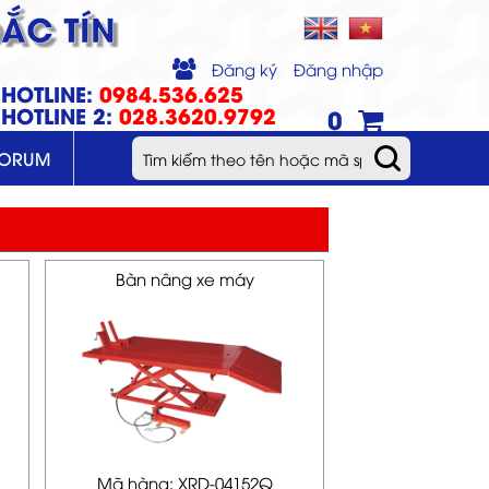
ẮC TÍN
Đăng ký
Đăng nhập
HOTLINE:
0984.536.625
HOTLINE 2:
028.3620.9792
0
FORUM
Bàn nâng xe máy
Mã hàng: XRD-04152Q