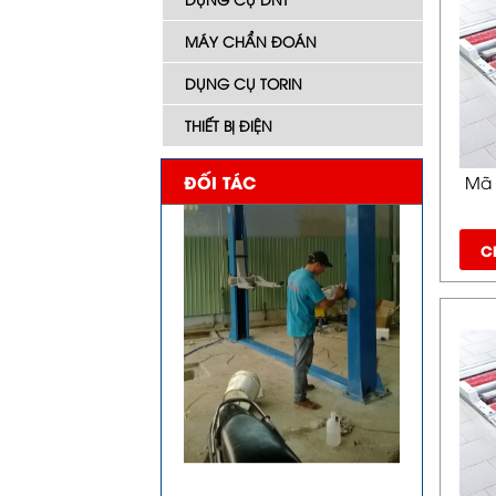
MÁY CHẨN ĐOÁN
DỤNG CỤ TORIN
THIẾT BỊ ĐIỆN
ĐỐI TÁC
Mã 
Ch