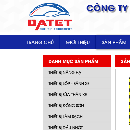
CÔNG TY 
TRANG CHỦ
GIỚI THIỆU
SẢN PHẨM
DANH MỤC SẢN PHẨM
SẢN
THIẾT BỊ NÂNG HẠ
THIẾT BỊ LỐP - BÁNH XE
THIẾT BỊ SỬA THÂN XE
THIẾT BỊ ĐỒNG SƠN
THIẾT BỊ LÀM SẠCH
THIẾT BỊ DẦU NHỚT