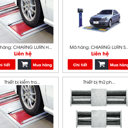
hàng: CHIARNG LURN H...
Mã hàng: CHIARNG LURN S..
Liên hệ
Liên hệ
i tiết
Mua hàng
Chi tiết
Mua hàn
Thiết bị kiểm tra...
Thiết bị thử ph...