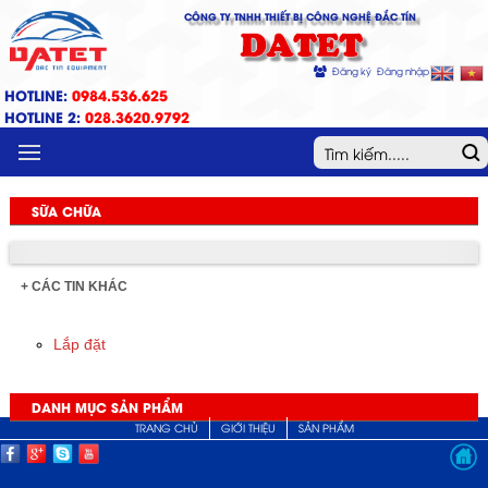
CÔNG TY TNHH THIẾT BỊ CÔNG NGHỆ ĐẮC TÍN
DATET
Đăng ký
Đăng nhập
HOTLINE:
0984.536.625
HOTLINE 2:
028.3620.9792
MENU
SỮA CHỮA
+ CÁC TIN KHÁC
Lắp đặt
DANH MỤC SẢN PHẨM
TRANG CHỦ
GIỚI THIỆU
SẢN PHẨM