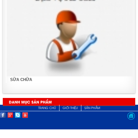
SỮA CHỮA
DANH MỤC SẢN PHẨM
TRANG CHỦ
GIỚI THIỆU
SẢN PHẨM