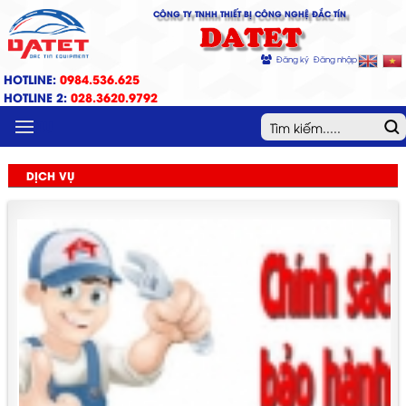
CÔNG TY TNHH THIẾT BỊ CÔNG NGHỆ ĐẮC TÍN
DATET
Đăng ký
Đăng nhập
HOTLINE:
0984.536.625
HOTLINE 2:
028.3620.9792
MENU
DỊCH VỤ