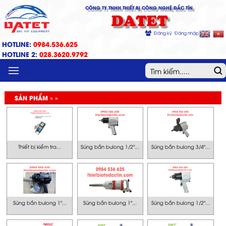
CÔNG TY TNHH THIẾT BỊ CÔNG NGHỆ ĐẮC TÍN
DATET
Đăng ký
Đăng nhập
HOTLINE:
0984.536.625
HOTLINE 2:
028.3620.9792
MENU
SẢN PHẨM » »
Thiết bị kiểm tra...
Súng bắn bulong 1/2"...
Súng bắn bulong 3/4"...
Súng bắn bulong 1"...
Súng bắn bulong 1"...
Súng bắn bulong 1/2"...