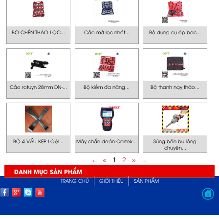
BỘ CHÉN THÁO LỌC...
Cảo mở lọc nhớt...
Bộ dụng cụ ép bạc...
Cảo rotuyn 28mm DN-...
Bộ kiềm đa năng...
Bộ thanh nạy tháo...
BỘ 4 VẤU KẸP LOẠI...
Máy chẩn đoán Cartek...
Súng bắn bu lông
chuyên...
←
«
1
2
»
→
DANH MỤC SẢN PHẨM
TRANG CHỦ
GIỚI THIỆU
SẢN PHẨM