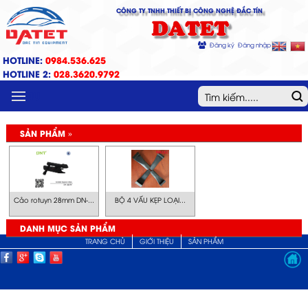
CÔNG TY TNHH THIẾT BỊ CÔNG NGHỆ ĐẮC TÍN
DATET
Đăng ký
Đăng nhập
HOTLINE:
0984.536.625
HOTLINE 2:
028.3620.9792
MENU
SẢN PHẨM »
Cảo rotuyn 28mm DN-...
BỘ 4 VẤU KẸP LOẠI...
DANH MỤC SẢN PHẨM
TRANG CHỦ
GIỚI THIỆU
SẢN PHẨM