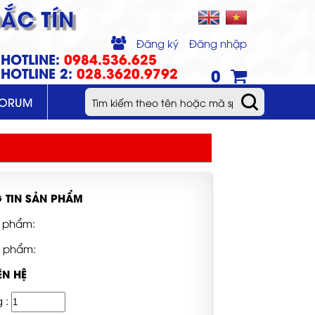
ẮC TÍN
Đăng ký
Đăng nhập
HOTLINE:
0984.536.625
HOTLINE 2:
028.3620.9792
0
FORUM
 TIN SẢN PHẨM
 phẩm:
n phẩm:
ÊN HỆ
g :