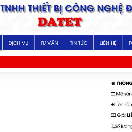
TNHH THIẾT BỊ CÔNG NGHỆ Đ
DATET
DỊCH VỤ
TƯ VẤN
TIN TỨC
LIÊN HỆ
THÔNG
Mã sản
Tên sả
LI
Giá:
Số lượn