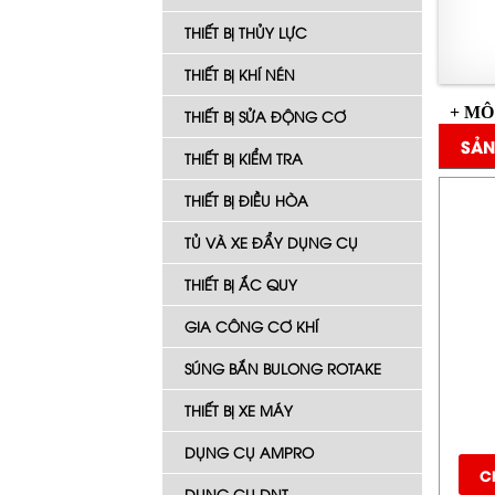
THIẾT BỊ THỦY LỰC
THIẾT BỊ KHÍ NÉN
+ MÔ
THIẾT BỊ SỬA ĐỘNG CƠ
SẢN
THIẾT BỊ KIỂM TRA
THIẾT BỊ ĐIỀU HÒA
TỦ VÀ XE ĐẨY DỤNG CỤ
THIẾT BỊ ẮC QUY
GIA CÔNG CƠ KHÍ
SÚNG BẮN BULONG ROTAKE
THIẾT BỊ XE MÁY
DỤNG CỤ AMPRO
Ch
DỤNG CỤ DNT