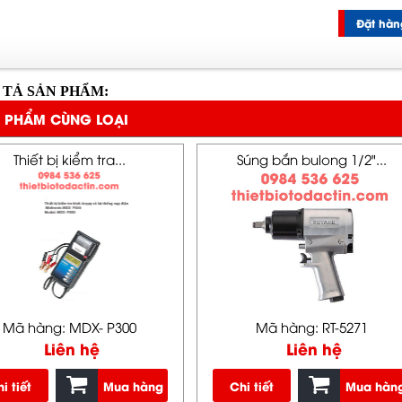
Đặt hàn
 TẢ SẢN PHẨM:
 PHẨM CÙNG LOẠI
Thiết bị kiểm tra...
Súng bắn bulong 1/2"...
Mã hàng: MDX- P300
Mã hàng: RT-5271
Liên hệ
Liên hệ
i tiết
Mua hàng
Chi tiết
Mua hàn