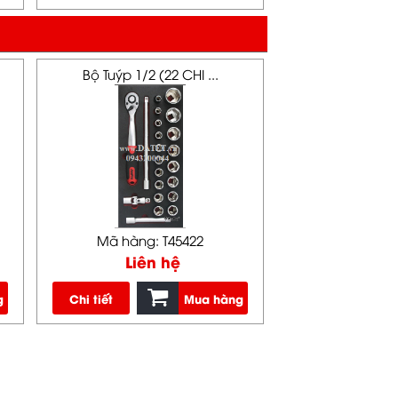
Bộ Tuýp 1/2 (22 CHI ...
Mã hàng: T45422
Liên hệ
g
Chi tiết
Mua hàng