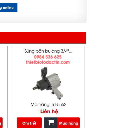
g online
Súng bắn bulong 3/4"...
Mã hàng: RT-5562
Liên hệ
g
Chi tiết
Mua hàng