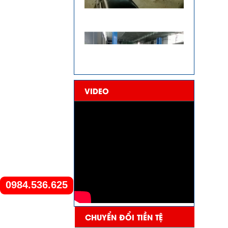
VIDEO
0984.536.625
CHUYỂN ĐỔI TIỀN TỆ