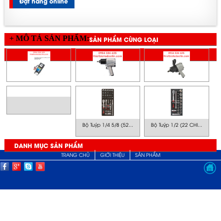
Đặt hàng online
+ MÔ TẢ SẢN PHẨM:
SẢN PHẨM CÙNG LOẠI
SẢN PHẨM CÙNG GIÁ
Bộ Tuýp 1/4 5/8 (52...
Bộ Tuýp 1/2 (22 CHI...
DANH MỤC SẢN PHẨM
TRANG CHỦ
GIỚI THIỆU
SẢN PHẨM