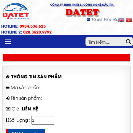
CÔNG TY TNHH THIẾT BỊ CÔNG NGHỆ ĐẮC TÍN
DATET
Đăng ký
Đăng nhập
HOTLINE:
0984.536.625
HOTLINE 2:
028.3620.9792
MENU
THÔNG TIN SẢN PHẨM
Mã sản phẩm:
Tên sản phẩm:
LIÊN HỆ
Giá:
Số lượng :