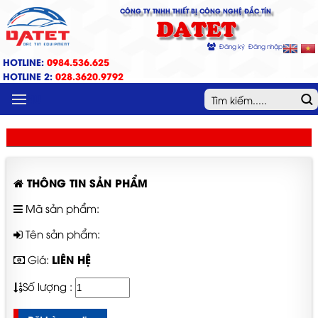
CÔNG TY TNHH THIẾT BỊ CÔNG NGHỆ ĐẮC TÍN
DATET
Đăng ký
Đăng nhập
HOTLINE:
0984.536.625
HOTLINE 2:
028.3620.9792
MENU
THÔNG TIN SẢN PHẨM
Mã sản phẩm:
Tên sản phẩm:
LIÊN HỆ
Giá:
Số lượng :