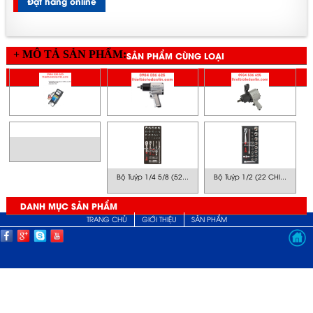
Đặt hàng online
+ MÔ TẢ SẢN PHẨM:
SẢN PHẨM CÙNG LOẠI
SẢN PHẨM CÙNG GIÁ
Bộ Tuýp 1/4 5/8 (52...
Bộ Tuýp 1/2 (22 CHI...
DANH MỤC SẢN PHẨM
TRANG CHỦ
GIỚI THIỆU
SẢN PHẨM