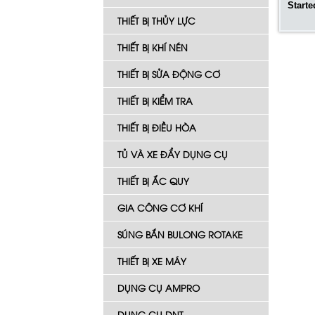
Start
THIẾT BỊ THỦY LỰC
THIẾT BỊ KHÍ NÉN
THIẾT BỊ SỬA ĐỘNG CƠ
THIẾT BỊ KIỂM TRA
THIẾT BỊ ĐIỀU HÒA
TỦ VÀ XE ĐẨY DỤNG CỤ
THIẾT BỊ ẮC QUY
GIA CÔNG CƠ KHÍ
SÚNG BẮN BULONG ROTAKE
THIẾT BỊ XE MÁY
DỤNG CỤ AMPRO
DỤNG CỤ DNT