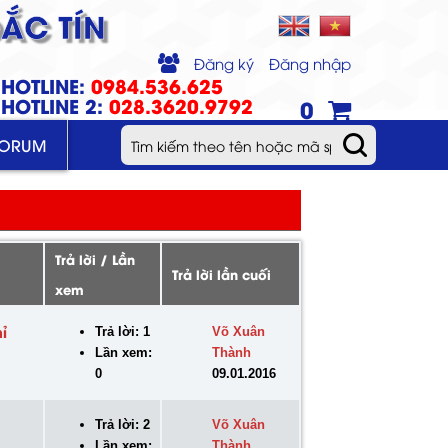
ẮC TÍN
Đăng ký
Đăng nhập
HOTLINE:
0984.536.625
HOTLINE 2:
028.3620.9792
0
FORUM
Trả lời / Lần
Trả lời lần cuối
xem
ỉ
Trả lời: 1
Võ Xuân
Lần xem:
Thành
0
09.01.2016
Trả lời: 2
Võ Xuân
Lần xem:
Thành