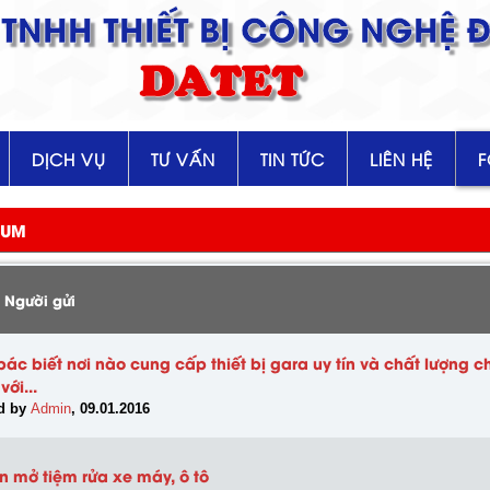
TNHH THIẾT BỊ CÔNG NGHỆ Đ
DATET
DỊCH VỤ
TƯ VẤN
TIN TỨC
LIÊN HỆ
RUM
/ Người gửi
ác biết nơi nào cung cấp thiết bị gara uy tín và chất lượng ch
với...
ed by
Admin
, 09.01.2016
n mở tiệm rửa xe máy, ô tô