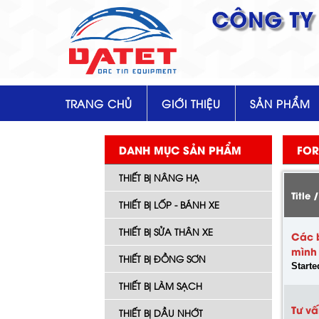
CÔNG TY 
TRANG CHỦ
GIỚI THIỆU
SẢN PHẨM
DANH MỤC SẢN PHẨM
FO
THIẾT BỊ NÂNG HẠ
Title 
THIẾT BỊ LỐP - BÁNH XE
THIẾT BỊ SỬA THÂN XE
Các b
mình 
THIẾT BỊ ĐỒNG SƠN
Start
THIẾT BỊ LÀM SẠCH
Tư vấ
THIẾT BỊ DẦU NHỚT