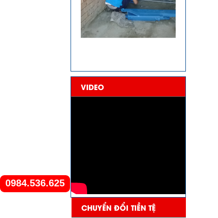
VIDEO
0984.536.625
CHUYỂN ĐỔI TIỀN TỆ